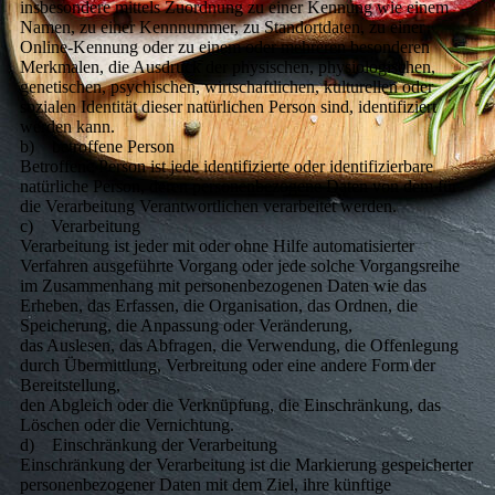
insbesondere mittels Zuordnung zu einer Kennung wie einem
Namen, zu einer Kennnummer, zu Standortdaten, zu einer
Online-Kennung oder zu einem oder mehreren besonderen
Merkmalen, die Ausdruck der physischen, physiologischen,
genetischen, psychischen, wirtschaftlichen, kulturellen oder
sozialen Identität dieser natürlichen Person sind, identifiziert
werden kann.
b) betroffene Person
Betroffene Person ist jede identifizierte oder identifizierbare
natürliche Person, deren personenbezogene Daten von dem für
die Verarbeitung Verantwortlichen verarbeitet werden.
c) Verarbeitung
Verarbeitung ist jeder mit oder ohne Hilfe automatisierter
Verfahren ausgeführte Vorgang oder jede solche Vorgangsreihe
im Zusammenhang mit personenbezogenen Daten wie das
Erheben, das Erfassen, die Organisation, das Ordnen, die
Speicherung, die Anpassung oder Veränderung,
das Auslesen, das Abfragen, die Verwendung, die Offenlegung
durch Übermittlung, Verbreitung oder eine andere Form der
Bereitstellung,
den Abgleich oder die Verknüpfung, die Einschränkung, das
Löschen oder die Vernichtung.
d) Einschränkung der Verarbeitung
Einschränkung der Verarbeitung ist die Markierung gespeicherter
personenbezogener Daten mit dem Ziel, ihre künftige