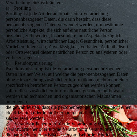
Verarbeitung einzuschränken.
e) Profiling
Profiling ist jede Art der automatisierten Verarbeitung
personenbezogener Daten, die darin besteht, dass diese
personenbezogenen Daten verwendet werden, um bestimmte
persönliche Aspekte, die sich auf eine natürliche Person
beziehen, zu bewerten, insbesondere, um Aspekte bezüglich
Arbeitsleistung, wirtschaftlicher Lage, Gesundheit, persönlicher
Vorlieben, Interessen, Zuverlässigkeit, Verhalten, Aufenthaltsort
oder Ortswechsel dieser natürlichen Person zu analysieren oder
vorherzusagen.
f) Pseudonymisierung
Pseudonymisierung ist die Verarbeitung personenbezogener
Daten in einer Weise, auf welche die personenbezogenen Daten
ohne Hinzuziehung zusätzlicher Informationen nicht mehr einer
spezifischen betroffenen Person zugeordnet werden können,
sofern diese zusätzlichen Informationen gesondert aufbewahrt
werden und technischen und organisatorischen Maßnahmen
unterliegen,
die gewährleisten, dass die personenbezogenen Daten nicht einer
identifizierten oder identifizierbaren natürlichen Person
zugewiesen werden.
g) Verantwortlicher oder für die Verarbeitung Verantwortlicher
Verantwortlicher oder für die Verarbeitung Verantwortlicher ist
die natürliche oder juristische Person, Behörde, Einrichtung oder