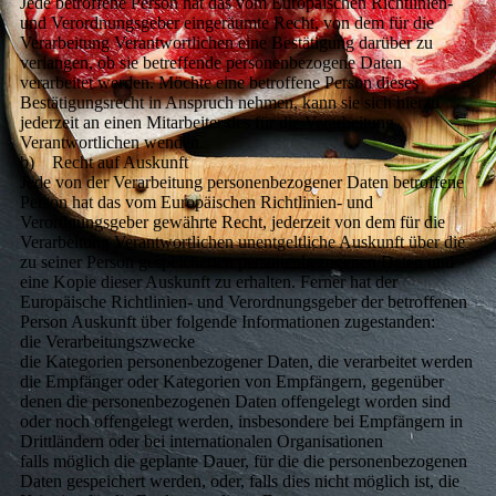
Jede betroffene Person hat das vom Europäischen Richtlinien-
und Verordnungsgeber eingeräumte Recht, von dem für die
Verarbeitung Verantwortlichen eine Bestätigung darüber zu
verlangen, ob sie betreffende personenbezogene Daten
verarbeitet werden. Möchte eine betroffene Person dieses
Bestätigungsrecht in Anspruch nehmen, kann sie sich hierzu
jederzeit an einen Mitarbeiter des für die Verarbeitung
Verantwortlichen wenden.
b) Recht auf Auskunft
Jede von der Verarbeitung personenbezogener Daten betroffene
Person hat das vom Europäischen Richtlinien- und
Verordnungsgeber gewährte Recht, jederzeit von dem für die
Verarbeitung Verantwortlichen unentgeltliche Auskunft über die
zu seiner Person gespeicherten personenbezogenen Daten und
eine Kopie dieser Auskunft zu erhalten. Ferner hat der
Europäische Richtlinien- und Verordnungsgeber der betroffenen
Person Auskunft über folgende Informationen zugestanden:
die Verarbeitungszwecke
die Kategorien personenbezogener Daten, die verarbeitet werden
die Empfänger oder Kategorien von Empfängern, gegenüber
denen die personenbezogenen Daten offengelegt worden sind
oder noch offengelegt werden, insbesondere bei Empfängern in
Drittländern oder bei internationalen Organisationen
falls möglich die geplante Dauer, für die die personenbezogenen
Daten gespeichert werden, oder, falls dies nicht möglich ist, die