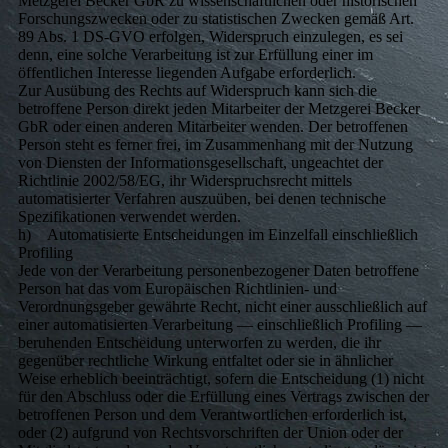
Metzgerei Becker GbR zu wissenschaftlichen oder historischen
Forschungszwecken oder zu statistischen Zwecken gemäß Art.
89 Abs. 1 DS-GVO erfolgen, Widerspruch einzulegen, es sei
denn, eine solche Verarbeitung ist zur Erfüllung einer im
öffentlichen Interesse liegenden Aufgabe erforderlich.
Zur Ausübung des Rechts auf Widerspruch kann sich die
betroffene Person direkt jeden Mitarbeiter der Metzgerei Becker
GbR oder einen anderen Mitarbeiter wenden. Der betroffenen
Person steht es ferner frei, im Zusammenhang mit der Nutzung
von Diensten der Informationsgesellschaft, ungeachtet der
Richtlinie 2002/58/EG, ihr Widerspruchsrecht mittels
automatisierter Verfahren auszuüben, bei denen technische
Spezifikationen verwendet werden.
h) Automatisierte Entscheidungen im Einzelfall einschließlich
Profiling
Jede von der Verarbeitung personenbezogener Daten betroffene
Person hat das vom Europäischen Richtlinien- und
Verordnungsgeber gewährte Recht, nicht einer ausschließlich auf
einer automatisierten Verarbeitung — einschließlich Profiling —
beruhenden Entscheidung unterworfen zu werden, die ihr
gegenüber rechtliche Wirkung entfaltet oder sie in ähnlicher
Weise erheblich beeinträchtigt, sofern die Entscheidung (1) nicht
für den Abschluss oder die Erfüllung eines Vertrags zwischen der
betroffenen Person und dem Verantwortlichen erforderlich ist,
oder (2) aufgrund von Rechtsvorschriften der Union oder der