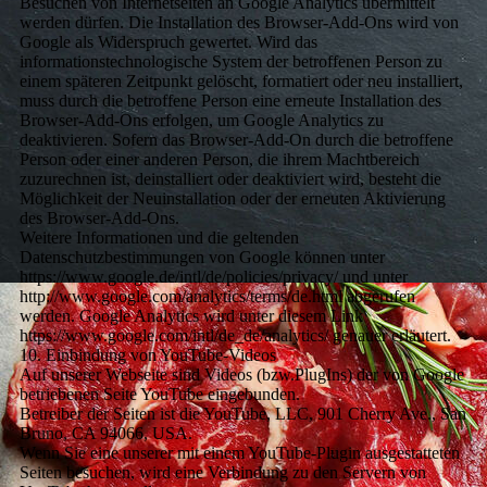
Besuchen von Internetseiten an Google Analytics übermittelt
werden dürfen. Die Installation des Browser-Add-Ons wird von
Google als Widerspruch gewertet. Wird das
informationstechnologische System der betroffenen Person zu
einem späteren Zeitpunkt gelöscht, formatiert oder neu installiert,
muss durch die betroffene Person eine erneute Installation des
Browser-Add-Ons erfolgen, um Google Analytics zu
deaktivieren. Sofern das Browser-Add-On durch die betroffene
Person oder einer anderen Person, die ihrem Machtbereich
zuzurechnen ist, deinstalliert oder deaktiviert wird, besteht die
Möglichkeit der Neuinstallation oder der erneuten Aktivierung
des Browser-Add-Ons.
Weitere Informationen und die geltenden
Datenschutzbestimmungen von Google können unter
https://www.google.de/intl/de/policies/privacy/ und unter
http://www.google.com/analytics/terms/de.html abgerufen
werden. Google Analytics wird unter diesem Link
https://www.google.com/intl/de_de/analytics/ genauer erläutert.
10. Einbindung von YouTube-Videos
Auf unserer Webseite sind Videos (bzw.PlugIns) der von Google
betriebenen Seite YouTube eingebunden.
Betreiber der Seiten ist die YouTube, LLC, 901 Cherry Ave., San
Bruno, CA 94066, USA.
Wenn Sie eine unserer mit einem YouTube-Plugin ausgestatteten
Seiten besuchen, wird eine Verbindung zu den Servern von