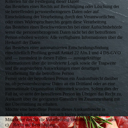
Kriterien für die Festlegung dieser Dauer
das Bestehen eines Rechts auf Berichtigung oder Löschung der
sie betreffenden personenbezogenen Daten oder auf
Einschränkung der Verarbeitung durch den Verantwortlichen
oder eines Widerspruchsrechts gegen diese Verarbeitung
das Bestehen eines Beschwerderechts bei einer Aufsichtsbehörde
wenn die personenbezogenen Daten nicht bei der betroffenen
Person erhoben werden: Alle verfügbaren Informationen über die
Herkunft der Daten
das Bestehen einer automatisierten Entscheidungsfindung
einschließlich Profiling gemäß Artikel 22 Abs.1 und 4 DS-GVO
und — zumindest in diesen Fällen — aussagekräftige
Informationen über die involvierte Logik sowie die Tragweite
und die angestrebten Auswirkungen einer derartigen
Verarbeitung für die betroffene Person
Ferner steht der betroffenen Person ein Auskunftsrecht darüber
zu, ob personenbezogene Daten an ein Drittland oder an eine
internationale Organisation übermittelt wurden. Sofern dies der
Fall ist, so steht der betroffenen Person im Übrigen das Recht zu,
Auskunft über die geeigneten Garantien im Zusammenhang mit
der Übermittlung zu erhalten.
Möchte eine betroffene Person dieses Auskunftsrecht in
Anspruch nehmen, kann sie sich hierzu jederzeit an einen
Mitarbeiter des für die Verarbeitung Verantwortlichen wenden.
c) Recht auf Berichtigung