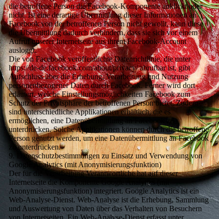
die betroffene Person die Facebook-Komponente anklickt oder
nicht. Ist eine derartige Übermittlung dieser Informationen an
Facebook von der betroffenen Person nicht gewollt, kann diese
die Übermittlung dadurch verhindern, dass sie sich vor einem
Aufruf unserer Internetseite aus ihrem Facebook-Account
ausloggt.
Die von Facebook veröffentlichte Datenrichtlinie, die unter
https://de-de.facebook.com/about/privacy/ abrufbar ist, gibt
Aufschluss über die Erhebung, Verarbeitung und Nutzung
personenbezogener Daten durch Facebook. Ferner wird dort
erläutert, welche Einstellungsmöglichkeiten Facebook zum
Schutz der Privatsphäre der betroffenen Person bietet. Zudem
sind unterschiedliche Applikationen erhältlich, die es
ermöglichen, eine Datenübermittlung an Facebook zu
unterdrücken. Solche Applikationen können durch die betroffene
Person genutzt werden, um eine Datenübermittlung an Facebook
zu unterdrücken.
9. Datenschutzbestimmungen zu Einsatz und Verwendung von
Google Analytics (mit Anonymisierungsfunktion)
Der für die Verarbeitung Verantwortliche hat auf dieser
Internetseite die Komponente Google Analytics (mit
Anonymisierungsfunktion) integriert. Google Analytics ist ein
Web-Analyse-Dienst. Web-Analyse ist die Erhebung, Sammlung
und Auswertung von Daten über das Verhalten von Besuchern
von Internetseiten. Ein Web-Analyse-Dienst erfasst unter