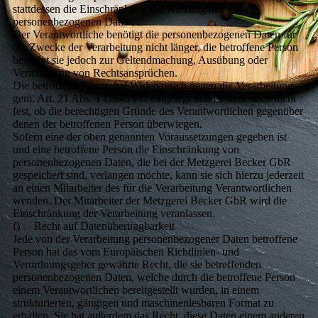
stattdessen die Einschränkung der Nutzung der
personenbezogenen Daten.
Der Verantwortliche benötigt die personenbezogenen Daten für
die Zwecke der Verarbeitung nicht länger, die betroffene Person
benötigt sie jedoch zur Geltendmachung, Ausübung oder
Verteidigung von Rechtsansprüchen.
Die betroffene Person hat Widerspruch gegen die Verarbeitung
gem. Art. 21 Abs. 1 DS-GVO eingelegt und es steht noch nicht
fest, ob die berechtigten Gründe des Verantwortlichen gegenüber
denen der betroffenen Person überwiegen.
Sofern eine der oben genannten Voraussetzungen gegeben ist
und eine betroffene Person die Einschränkung von
personenbezogenen Daten, die bei der Metzgerei Becker GbR
gespeichert sind, verlangen möchte, kann sie sich hierzu jederzeit
an einen Mitarbeiter des für die Verarbeitung Verantwortlichen
wenden. Der Mitarbeiter der Metzgerei Becker GbR wird die
Einschränkung der Verarbeitung veranlassen.
f) Recht auf Datenübertragbarkeit
Jede von der Verarbeitung personenbezogener Daten betroffene
Person hat das vom Europäischen Richtlinien- und
Verordnungsgeber gewährte Recht, die sie betreffenden
personenbezogenen Daten, welche durch die betroffene Person
einem Verantwortlichen bereitgestellt wurden, in einem
strukturierten, gängigen und maschinenlesbaren Format zu
erhalten. Sie hat außerdem das Recht, diese Daten einem anderen