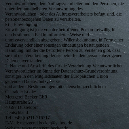
Verantwortlichen, dem Auftragsverarbeiter und den Personen, die
unter der unmittelbaren Verantwortung des
Verantwortlichen oder des Auftragsverarbeiters befugt sind, die
personenbezogenen Daten zu verarbeiten.
k) Einwilligung
Einwilligung ist jede von der betroffenen Person freiwillig für
den bestimmten Fall in informierter Weise und
unmissverständlich abgegebene Willensbekundung in Form einer
Erklärung oder einer sonstigen eindeutigen bestätigenden
Handlung, mit der die betroffene Person zu verstehen gibt, dass
sie mit der Verarbeitung der sie betreffenden personenbezogenen
Daten einverstanden ist.
2. Name und Anschrift des für die Verarbeitung Verantwortlichen
Verantwortlicher im Sinne der Datenschutz-Grundverordnung,
sonstiger in den Mitgliedstaaten der Europäischen Union
geltenden Datenschutzgesetze
und anderer Bestimmungen mit datenschutzrechtlichem
Charakter ist die:
Metzgerei Becker GbR
Hauptstraße 28
40597 Düsseldorf
Deutschland
Tel.: +49 (0)211-716717
E-Mail: metzgerei.becker@yahoo.de
Website: www.metzgereibecker.de