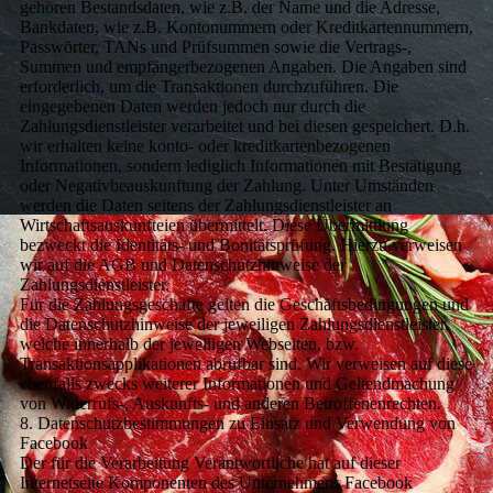
gehören Bestandsdaten, wie z.B. der Name und die Adresse,
Bankdaten, wie z.B. Kontonummern oder Kreditkartennummern,
Passwörter, TANs und Prüfsummen sowie die Vertrags-,
Summen und empfängerbezogenen Angaben. Die Angaben sind
erforderlich, um die Transaktionen durchzuführen. Die
eingegebenen Daten werden jedoch nur durch die
Zahlungsdienstleister verarbeitet und bei diesen gespeichert. D.h.
wir erhalten keine konto- oder kreditkartenbezogenen
Informationen, sondern lediglich Informationen mit Bestätigung
oder Negativbeauskunftung der Zahlung. Unter Umständen
werden die Daten seitens der Zahlungsdienstleister an
Wirtschaftsauskunfteien übermittelt. Diese Übermittlung
bezweckt die Identitäts- und Bonitätsprüfung. Hierzu verweisen
wir auf die AGB und Datenschutzhinweise der
Zahlungsdienstleister.
Für die Zahlungsgeschäfte gelten die Geschäftsbedingungen und
die Datenschutzhinweise der jeweiligen Zahlungsdienstleister,
welche innerhalb der jeweiligen Webseiten, bzw.
Transaktionsapplikationen abrufbar sind. Wir verweisen auf diese
ebenfalls zwecks weiterer Informationen und Geltendmachung
von Widerrufs-, Auskunfts- und anderen Betroffenenrechten.
8. Datenschutzbestimmungen zu Einsatz und Verwendung von
Facebook
Der für die Verarbeitung Verantwortliche hat auf dieser
Internetseite Komponenten des Unternehmens Facebook