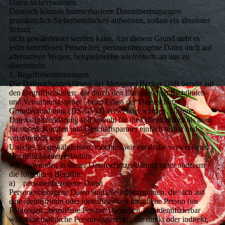
Daten sicherzustellen.
Dennoch können Internetbasierte Datenübertragungen
grundsätzlich Sicherheitslücken aufweisen, sodass ein absoluter
Schutz
nicht gewährleistet werden kann. Aus diesem Grund steht es
jeder betroffenen Person frei, personenbezogene Daten auch auf
alternativen Wegen, beispielsweise telefonisch, an uns zu
übermitteln.
1. Begriffsbestimmungen
Die Datenschutzerklärung der Metzgerei Becker GbR beruht auf
den Begrifflichkeiten, die durch den Europäischen Richtlinien-
und Verordnungsgeber beim Erlass der Datenschutz-
Grundverordnung (DS-GVO) verwendet wurden. Unsere
Datenschutzerklärung soll sowohl für die Öffentlichkeit als auch
für unsere Kunden und Geschäftspartner einfach lesbar und
verständlich sein.
Um dies zu gewährleisten, möchten wir vorab die verwendeten
Begrifflichkeiten erläutern.
Wir verwenden in dieser Datenschutzerklärung unter anderem
die folgenden Begriffe:
a) personenbezogene Daten
Personenbezogene Daten sind alle Informationen, die sich auf
eine identifizierte oder identifizierbare natürliche Person (im
Folgenden „betroffene Person“) beziehen. Als identifizierbar
wird eine natürliche Person angesehen, die direkt oder indirekt,