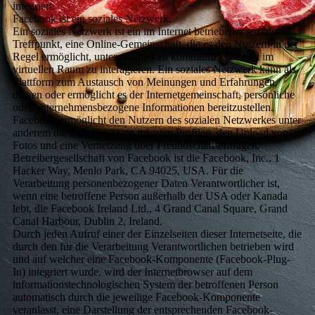
integriert.
Facebook ist ein soziales Netzwerk.
Ein soziales Netzwerk ist ein im Internet betriebener sozialer
Treffpunkt, eine Online-Gemeinschaft, die es den Nutzern in der
Regel ermöglicht, untereinander zu kommunizieren und im
virtuellen Raum zu interagieren. Ein soziales Netzwerk kann als
Plattform zum Austausch von Meinungen und Erfahrungen
dienen oder ermöglicht es der Internetgemeinschaft, persönliche
oder unternehmensbezogene Informationen bereitzustellen.
Facebook ermöglicht den Nutzern des sozialen Netzwerkes unter
anderem die Erstellung von privaten Profilen, den Upload von
Fotos und eine Vernetzung über Freundschaftsanfragen.
Betreibergesellschaft von Facebook ist die Facebook, Inc., 1
Hacker Way, Menlo Park, CA 94025, USA. Für die
Verarbeitung personenbezogener Daten Verantwortlicher ist,
wenn eine betroffene Person außerhalb der USA oder Kanada
lebt, die Facebook Ireland Ltd., 4 Grand Canal Square, Grand
Canal Harbour, Dublin 2, Ireland.
Durch jeden Aufruf einer der Einzelseiten dieser Internetseite, die
durch den für die Verarbeitung Verantwortlichen betrieben wird
und auf welcher eine Facebook-Komponente (Facebook-Plug-
In) integriert wurde, wird der Internetbrowser auf dem
informationstechnologischen System der betroffenen Person
automatisch durch die jeweilige Facebook-Komponente
veranlasst, eine Darstellung der entsprechenden Facebook-