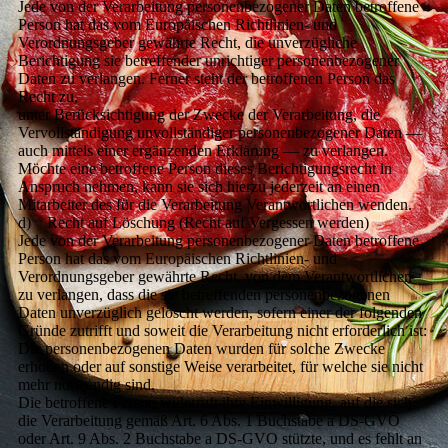
Jede von der Verarbeitung personenbezogener Daten betroffene
Person hat das vom Europäischen Richtlinien- und
Verordnungsgeber gewährte Recht, die unverzügliche
Berichtigung sie betreffender unrichtiger personenbezogener
Daten zu verlangen. Ferner steht der betroffenen Person das
Recht zu,
unter Berücksichtigung der Zwecke der Verarbeitung, die
Vervollständigung unvollständiger personenbezogener Daten —
auch mittels einer ergänzenden Erklärung — zu verlangen.
Möchte eine betroffene Person dieses Berichtigungsrecht in
Anspruch nehmen, kann sie sich hierzu jederzeit an einen
Mitarbeiter des für die Verarbeitung Verantwortlichen wenden.
d) Recht auf Löschung (Recht auf Vergessen werden)
Jede von der Verarbeitung personenbezogener Daten betroffene
Person hat das vom Europäischen Richtlinien- und
Verordnungsgeber gewährte Recht, von dem Verantwortlichen
zu verlangen, dass die sie betreffenden personenbezogenen
Daten unverzüglich gelöscht werden, sofern einer der folgenden
Gründe zutrifft und soweit die Verarbeitung nicht erforderlich ist:
Die personenbezogenen Daten wurden für solche Zwecke
erhoben oder auf sonstige Weise verarbeitet, für welche sie nicht
mehr notwendig sind.
Die betroffene Person widerruft ihre Einwilligung, auf die sich
die Verarbeitung gemäß Art. 6 Abs. 1 Buchstabe a DS-GVO
oder Art. 9 Abs. 2 Buchstabe a DS-GVO stützte, und es fehlt an