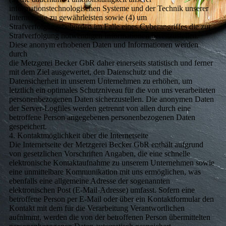
informationstechnologischen Systeme und der Technik unserer
Internetseite zu gewährleisten sowie (4) um
Strafverfolgungsbehörden im Falle eines Cyberangriffes die zur
Strafverfolgung notwendigen Informationen bereitzustellen.
Diese anonym erhobenen Daten und Informationen werden
durch
die Metzgerei Becker GbR daher einerseits statistisch und ferner
mit dem Ziel ausgewertet, den Datenschutz und die
Datensicherheit in unserem Unternehmen zu erhöhen, um
letztlich ein optimales Schutzniveau für die von uns verarbeiteten
personenbezogenen Daten sicherzustellen. Die anonymen Daten
der Server-Logfiles werden getrennt von allen durch eine
betroffene Person angegebenen personenbezogenen Daten
gespeichert.
4. Kontaktmöglichkeit über die Internetseite
Die Internetseite der Metzgerei Becker GbR enthält aufgrund
von gesetzlichen Vorschriften Angaben, die eine schnelle
elektronische Kontaktaufnahme zu unserem Unternehmen sowie
eine unmittelbare Kommunikation mit uns ermöglichen, was
ebenfalls eine allgemeine Adresse der sogenannten
elektronischen Post (E-Mail-Adresse) umfasst. Sofern eine
betroffene Person per E-Mail oder über ein Kontaktformular den
Kontakt mit dem für die Verarbeitung Verantwortlichen
aufnimmt, werden die von der betroffenen Person übermittelten