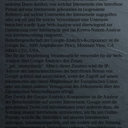
anderem Daten darüber, von welcher Internetseite eine betroffene
Person auf eine Internetseite gekommen ist (sogenannte
Referrer), auf welche Unterseiten der Internetseite zugegriffen
oder wie oft und für welche Verweildauer eine Unterseite
betrachtet wurde. Eine Web-Analyse wird überwiegend zur
Optimierung einer Internetseite und zur Kosten-Nutzen-Analyse
von Internetwerbung eingesetzt.
Betreibergesellschaft der Google-Analytics-Komponente ist die
Google Inc., 1600 Amphitheatre Pkwy, Mountain View, CA
94043-1351, USA.
Der für die Verarbeitung Verantwortliche verwendet für die Web-
Analyse über Google Analytics den Zusatz
“_gat._anonymizeIp”. Mittels dieses Zusatzes wird die IP-
Adresse des Internetanschlusses der betroffenen Person von
Google gekürzt und anonymisiert, wenn der Zugriff auf unsere
Internetseiten aus einem Mitgliedstaat der Europäischen Union
oder aus einem anderen Vertragsstaat des Abkommens über den
Europäischen Wirtschaftsraum erfolgt.
Der Zweck der Google-Analytics-Komponente ist die Analyse
der Besucherströme auf unserer Internetseite. Google nutzt die
gewonnenen Daten und Informationen unter anderem dazu, die
Nutzung unserer Internetseite auszuwerten, um für uns Online-
Reports, welche die Aktivitäten auf unseren Internetseiten
aufzeigen, zusammenzustellen, und um weitere mit der Nutzung
unserer Internetseite in Verbindung stehende Dienstleistungen zu