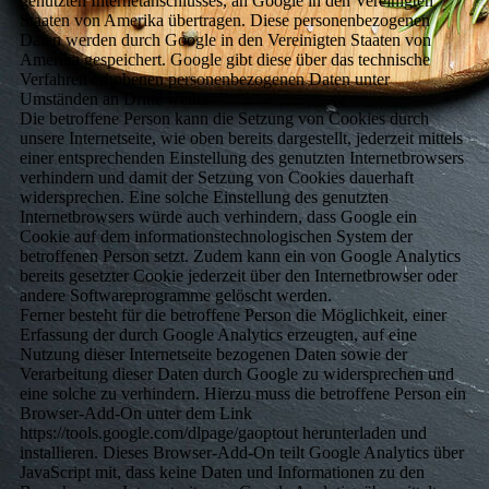
genutzten Internetanschlusses, an Google in den Vereinigten
Staaten von Amerika übertragen. Diese personenbezogenen
Daten werden durch Google in den Vereinigten Staaten von
Amerika gespeichert. Google gibt diese über das technische
Verfahren erhobenen personenbezogenen Daten unter
Umständen an Dritte weiter.
Die betroffene Person kann die Setzung von Cookies durch
unsere Internetseite, wie oben bereits dargestellt, jederzeit mittels
einer entsprechenden Einstellung des genutzten Internetbrowsers
verhindern und damit der Setzung von Cookies dauerhaft
widersprechen. Eine solche Einstellung des genutzten
Internetbrowsers würde auch verhindern, dass Google ein
Cookie auf dem informationstechnologischen System der
betroffenen Person setzt. Zudem kann ein von Google Analytics
bereits gesetzter Cookie jederzeit über den Internetbrowser oder
andere Softwareprogramme gelöscht werden.
Ferner besteht für die betroffene Person die Möglichkeit, einer
Erfassung der durch Google Analytics erzeugten, auf eine
Nutzung dieser Internetseite bezogenen Daten sowie der
Verarbeitung dieser Daten durch Google zu widersprechen und
eine solche zu verhindern. Hierzu muss die betroffene Person ein
Browser-Add-On unter dem Link
https://tools.google.com/dlpage/gaoptout herunterladen und
installieren. Dieses Browser-Add-On teilt Google Analytics über
JavaScript mit, dass keine Daten und Informationen zu den