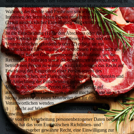
Mitgliedstaaten, denen der Verantwortliche unterliegt, zulässig ist
und diese Rechtsvorschriften angemessene Maßnahmen zur
Wahrung der Rechte und Freiheiten sowie der berechtigten
Interessen der betroffenen Person enthalten oder
(3) mit ausdrücklicher Einwilligung der betroffenen Person
erfolgt.
Ist die Entscheidung (1) für den Abschluss oder die Erfüllung
eines Vertrags zwischen der betroffenen Person und dem
Verantwortlichen erforderlich oder (2) erfolgt sie mit
ausdrücklicher Einwilligung der betroffenen Person, trifft die
Metzgerei Becker GbR angemessene Maßnahmen, um die
Rechte und Freiheiten sowie die berechtigten Interessen der
betroffenen Person zu wahren, wozu mindestens das Recht auf
Erwirkung des Eingreifens einer Person seitens des
Verantwortlichen, auf Darlegung des eigenen Standpunkts und
auf Anfechtung der Entscheidung gehört.
Möchte die betroffene Person Rechte mit Bezug auf
automatisierte Entscheidungen geltend machen, kann sie sich
hierzu jederzeit an einen Mitarbeiter des für die Verarbeitung
Verantwortlichen wenden.
i) Recht auf Widerruf einer datenschutzrechtlichen
Einwilligung
Jede von der Verarbeitung personenbezogener Daten betroffene
Person hat das vom Europäischen Richtlinien- und
Verordnungsgeber gewährte Recht, eine Einwilligung zur