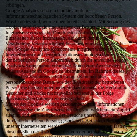
erbringen.
Google Analytics setzt ein Cookie auf dem
informationstechnologischen System der betroffenen Person.
Was Cookies sind, wurde oben bereits erläutert. Mit Setzung des
Cookies wird Google eine Analyse der Benutzung unserer
Internetseite ermöglicht. Durch jeden Aufruf einer der
Einzelseiten dieser Internetseite, die durch den für die
Verarbeitung Verantwortlichen betrieben wird und auf welcher
eine Google-Analytics-Komponente integriert wurde, wird der
Internetbrowser auf dem informationstechnologischen System
der betroffenen Person automatisch durch die jeweilige Google-
Analytics-Komponente veranlasst, Daten zum Zwecke der
Online-Analyse an Google zu übermitteln. Im Rahmen dieses
technischen Verfahrens erhält Google Kenntnis über
personenbezogene Daten, wie der IP-Adresse der betroffenen
Person, die Google unter anderem dazu dienen, die Herkunft der
Besucher und Klicks nachzuvollziehen und in der Folge
Provisionsabrechnungen zu ermöglichen.
Mittels des Cookies werden personenbezogene Informationen,
beispielsweise die Zugriffszeit, der Ort, von welchem ein Zugriff
ausging und die Häufigkeit der Besuche unserer Internetseite
durch die betroffene Person, gespeichert. Bei jedem Besuch
unserer Internetseiten werden diese personenbezogenen Daten,
einschließlich der IP-Adresse des von der betroffenen Person