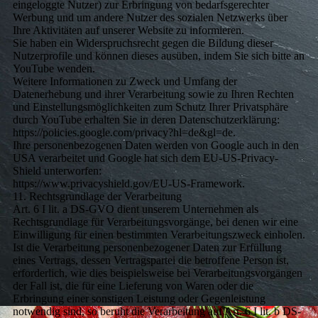
eingeloggte Nutzer) zur Erbringung von bedarfsgerechter
Werbung und um andere Nutzer des sozialen Netzwerks über
Ihre Aktivitäten auf unserer Website zu informieren.
Sie haben ein Widerspruchsrecht gegen die Bildung dieser
Nutzerprofile und können dieses ausüben, indem Sie sich bitte an
YouTube wenden.
Weitere Informationen zu Zweck und Umfang der
Datenerhebung und ihrer Verarbeitung sowie zu Ihren Rechten
und Einstellungsmöglichkeiten zum Schutz Ihrer Privatsphäre
durch YouTube erhalten Sie in deren Datenschutzerklärung:
https://policies.google.com/privacy?hl=de&gl=de.
Ihre personenbezogenen Daten werden von Google auch in den
USA verarbeitet und Google hat sich dem EU-US-Privacy-
Shield unterworfen:
https://www.privacyshield.gov/EU-US-Framework.
11. Rechtsgrundlage der Verarbeitung
Art. 6 I lit. a DS-GVO dient unserem Unternehmen als
Rechtsgrundlage für Verarbeitungsvorgänge, bei denen wir eine
Einwilligung für einen bestimmten Verarbeitungszweck einholen.
Ist die Verarbeitung personenbezogener Daten zur Erfüllung
eines Vertrags, dessen Vertragspartei die betroffene Person ist,
erforderlich, wie dies beispielsweise bei Verarbeitungsvorgängen
der Fall ist, die für eine Lieferung von Waren oder die
Erbringung einer sonstigen Leistung oder Gegenleistung
notwendig sind, so beruht die Verarbeitung auf Art. 6 I lit. b DS-