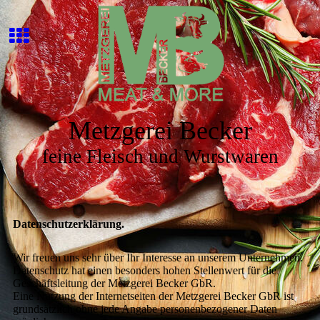
Metzgerei Becker
feine Fleisch und Wurstwaren
Datenschutzerklärung.
Wir freuen uns sehr über Ihr Interesse an unserem Unternehmen.
Datenschutz hat einen besonders hohen Stellenwert für die
Geschäftsleitung der Metzgerei Becker GbR.
Eine Nutzung der Internetseiten der Metzgerei Becker GbR ist
grundsätzlich ohne jede Angabe personenbezogener Daten