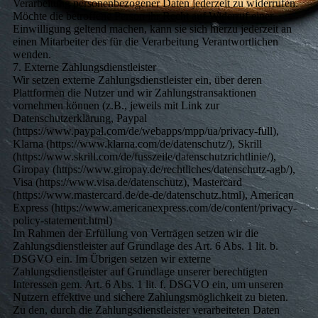
Verarbeitung personenbezogener Daten jederzeit zu widerrufen.
Möchte die betroffene Person ihr Recht auf Widerruf einer
Einwilligung geltend machen, kann sie sich hierzu jederzeit an
einen Mitarbeiter des für die Verarbeitung Verantwortlichen
wenden.
7. Externe Zahlungsdienstleister
Wir setzen externe Zahlungsdienstleister ein, über deren
Plattformen die Nutzer und wir Zahlungstransaktionen
vornehmen können (z.B., jeweils mit Link zur
Datenschutzerklärung, Paypal
(https://www.paypal.com/de/webapps/mpp/ua/privacy-full),
Klarna (https://www.klarna.com/de/datenschutz/), Skrill
(https://www.skrill.com/de/fusszeile/datenschutzrichtlinie/),
Giropay (https://www.giropay.de/rechtliches/datenschutz-agb/),
Visa (https://www.visa.de/datenschutz), Mastercard
(https://www.mastercard.de/de-de/datenschutz.html), American
Express (https://www.americanexpress.com/de/content/privacy-
policy-statement.html)
Im Rahmen der Erfüllung von Verträgen setzen wir die
Zahlungsdienstleister auf Grundlage des Art. 6 Abs. 1 lit. b.
DSGVO ein. Im Übrigen setzen wir externe
Zahlungsdienstleister auf Grundlage unserer berechtigten
Interessen gem. Art. 6 Abs. 1 lit. f. DSGVO ein, um unseren
Nutzern effektive und sichere Zahlungsmöglichkeit zu bieten.
Zu den, durch die Zahlungsdienstleister verarbeiteten Daten