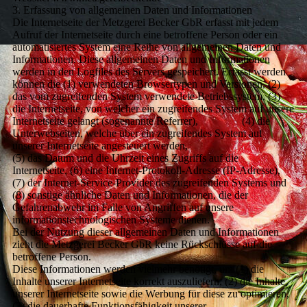
3. Erfassung von allgemeinen Daten und Informationen
Die Internetseite der Metzgerei Becker GbR erfasst mit jedem
Aufruf der Internetseite durch eine betroffene Person oder ein
automatisiertes System eine Reihe von allgemeinen Daten und
Informationen. Diese allgemeinen Daten und Informationen
werden in den Logfiles des Servers gespeichert. Erfasst werden
können die (1) verwendeten Browsertypen und Versionen, (2)
das vom zugreifenden System verwendete Betriebssystem, (3)
die Internetseite, von welcher ein zugreifendes System auf unsere
Internetseite gelangt (sogenannte Referrer), (4) die
Unterwebseiten, welche über ein zugreifendes System auf
unserer Internetseite angesteuert werden,
(5) das Datum und die Uhrzeit eines Zugriffs auf die
Internetseite, (6) eine Internet-Protokoll-Adresse (IP-Adresse),
(7) der Internet-Service-Provider des zugreifenden Systems und
(8) sonstige ähnliche Daten und Informationen, die der
Gefahrenabwehr im Falle von Angriffen auf unsere
informationstechnologischen Systeme dienen.
Bei der Nutzung dieser allgemeinen Daten und Informationen
zieht die Metzgerei Becker GbR keine Rückschlüsse auf die
betroffene Person.
Diese Informationen werden vielmehr benötigt, um (1) die
Inhalte unserer Internetseite korrekt auszuliefern, (2) die Inhalte
unserer Internetseite sowie die Werbung für diese zu optimieren,
(3) die dauerhafte Funktionsfähigkeit unserer