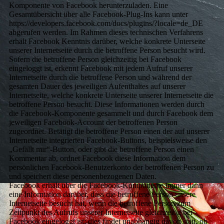
Komponente von Facebook herunterzuladen. Eine
Gesamtübersicht über alle Facebook-Plug-Ins kann unter
https://developers.facebook.com/docs/plugins/?locale=de_DE
abgerufen werden. Im Rahmen dieses technischen Verfahrens
erhält Facebook Kenntnis darüber, welche konkrete Unterseite
unserer Internetseite durch die betroffene Person besucht wird.
Sofern die betroffene Person gleichzeitig bei Facebook
eingeloggt ist, erkennt Facebook mit jedem Aufruf unserer
Internetseite durch die betroffene Person und während der
gesamten Dauer des jeweiligen Aufenthaltes auf unserer
Internetseite, welche konkrete Unterseite unserer Internetseite die
betroffene Person besucht. Diese Informationen werden durch
die Facebook-Komponente gesammelt und durch Facebook dem
jeweiligen Facebook-Account der betroffenen Person
zugeordnet. Betätigt die betroffene Person einen der auf unserer
Internetseite integrierten Facebook-Buttons, beispielsweise den
„Gefällt mir“-Button, oder gibt die betroffene Person einen
Kommentar ab, ordnet Facebook diese Information dem
persönlichen Facebook-Benutzerkonto der betroffenen Person zu
und speichert diese personenbezogenen Daten.
Facebook erhält über die Facebook-Komponente immer dann
eine Information darüber, dass die betroffene Person unsere
Internetseite besucht hat, wenn die betroffene Person zum
Zeitpunkt des Aufrufs unserer Internetseite gleichzeitig bei
Facebook eingeloggt ist; dies findet unabhängig davon statt, ob