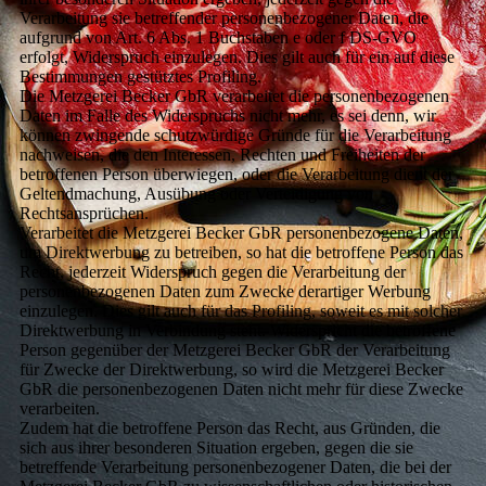
Verarbeitung sie betreffender personenbezogener Daten, die
aufgrund von Art. 6 Abs. 1 Buchstaben e oder f DS-GVO
erfolgt, Widerspruch einzulegen. Dies gilt auch für ein auf diese
Bestimmungen gestütztes Profiling.
Die Metzgerei Becker GbR verarbeitet die personenbezogenen
Daten im Falle des Widerspruchs nicht mehr, es sei denn, wir
können zwingende schutzwürdige Gründe für die Verarbeitung
nachweisen, die den Interessen, Rechten und Freiheiten der
betroffenen Person überwiegen, oder die Verarbeitung dient der
Geltendmachung, Ausübung oder Verteidigung von
Rechtsansprüchen.
Verarbeitet die Metzgerei Becker GbR personenbezogene Daten,
um Direktwerbung zu betreiben, so hat die betroffene Person das
Recht, jederzeit Widerspruch gegen die Verarbeitung der
personenbezogenen Daten zum Zwecke derartiger Werbung
einzulegen. Dies gilt auch für das Profiling, soweit es mit solcher
Direktwerbung in Verbindung steht. Widerspricht die betroffene
Person gegenüber der Metzgerei Becker GbR der Verarbeitung
für Zwecke der Direktwerbung, so wird die Metzgerei Becker
GbR die personenbezogenen Daten nicht mehr für diese Zwecke
verarbeiten.
Zudem hat die betroffene Person das Recht, aus Gründen, die
sich aus ihrer besonderen Situation ergeben, gegen die sie
betreffende Verarbeitung personenbezogener Daten, die bei der