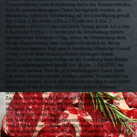
Verantwortlichen ohne Behinderung durch den Verantwortlichen,
dem die personenbezogenen Daten bereitgestellt wurden, zu
übermitteln, sofern die Verarbeitung auf der Einwilligung gemäß
Art. 6 Abs. 1 Buchstabe a DS-GVO oder Art. 9 Abs. 2
Buchstabe a DS-GVO oder auf einem Vertrag gemäß Art. 6 Abs.
1 Buchstabe b DS-GVO beruht und die Verarbeitung mithilfe
automatisierter Verfahren erfolgt, sofern die Verarbeitung nicht
für die Wahrnehmung einer Aufgabe erforderlich ist, die im
öffentlichen Interesse liegt oder in Ausübung öffentlicher Gewalt
erfolgt, welche dem Verantwortlichen übertragen wurde.
Ferner hat die betroffene Person bei der Ausübung ihres Rechts
auf Datenübertragbarkeit gemäß Art. 20 Abs. 1 DS-GVO das
Recht, zu erwirken, dass die personenbezogenen Daten direkt
von einem Verantwortlichen an einen anderen Verantwortlichen
übermittelt werden, soweit dies technisch machbar ist und sofern
hiervon nicht die Rechte und Freiheiten anderer Personen
beeinträchtigt werden.
Zur Geltendmachung des Rechts auf Datenübertragbarkeit kann
sich die betroffene Person jederzeit an einen Mitarbeiter der
Metzgerei Becker GbR wenden.
g) Recht auf Widerspruch
Jede von der Verarbeitung personenbezogener Daten betroffene
Person hat das vom Europäischen Richtlinien- und
Verordnungsgeber gewährte Recht, aus Gründen, die sich aus
ihrer besonderen Situation ergeben, jederzeit gegen die