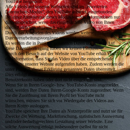
YouTube hergestellt.
Alle Videos auf unseren Webseiten sind im „erweiterten
Datenschutz-Modus“, den YouTube anbietet, eingebunden.
Bei einer Aktivierung dieses Modus werden Informationen nur
dann gespeichert, wenn das eingebundene Video von Ihnen
durch Anklicken abgespielt wird.
Durch das Abspielen des Videos werden weitere
Datenverarbeitungsvorgänge ausgelöst.
Es werden die in Punkt 3. genannten Daten übertragen. Auf
diese Datenübertragung haben wir keinen Einfluss.
Durch den Besuch auf der Website von YouTube erhält YouTube
die Information, dass Sie das Video über die entsprechende
Unterseite unserer Website aufgerufen haben. Zudem werden die
unter Punkt 3. dieser Erklärung genannten Daten übermittelt.
Dies erfolgt auch dann, wenn Sie kein YouTube / Google-
Benutzerkonto haben oder dort nicht eingeloggt sind.
Wenn Sie in Ihrem Google- bzw. YouTube-Konto angemeldet
sind, werden Ihre Daten Ihrem Google-Konto zugeordnet. Wenn
Sie die Zuordnung mit Ihrem Profil bei YouTube nicht
wünschen, müssen Sie sich vor Wiedergabe des Videos aus
Ihrem Konto ausloggen.
YouTube speichert Ihre Daten als Nutzerprofile und nutzt sie für
Zwecke der Werbung, Marktforschung, statistischen Auswertung
und/oder bedarfsgerechten Gestaltung seiner Website. Eine
solche Auswertung erfolgt insbesondere (selbst für nicht