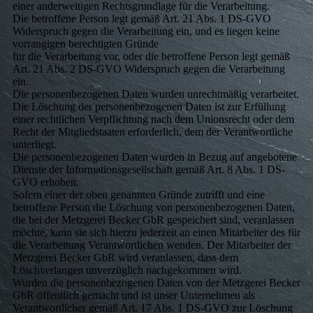
einer anderweitigen Rechtsgrundlage für die Verarbeitung.
Die betroffene Person legt gemäß Art. 21 Abs. 1 DS-GVO
Widerspruch gegen die Verarbeitung ein, und es liegen keine
vorrangigen berechtigten Gründe
für die Verarbeitung vor, oder die betroffene Person legt gemäß
Art. 21 Abs. 2 DS-GVO Widerspruch gegen die Verarbeitung
ein.
Die personenbezogenen Daten wurden unrechtmäßig verarbeitet.
Die Löschung der personenbezogenen Daten ist zur Erfüllung
einer rechtlichen Verpflichtung nach dem Unionsrecht oder dem
Recht der Mitgliedstaaten erforderlich, dem der Verantwortliche
unterliegt.
Die personenbezogenen Daten wurden in Bezug auf angebotene
Dienste der Informationsgesellschaft gemäß Art. 8 Abs. 1 DS-
GVO erhoben.
Sofern einer der oben genannten Gründe zutrifft und eine
betroffene Person die Löschung von personenbezogenen Daten,
die bei der Metzgerei Becker GbR gespeichert sind, veranlassen
möchte, kann sie sich hierzu jederzeit an einen Mitarbeiter des für
die Verarbeitung Verantwortlichen wenden. Der Mitarbeiter der
Metzgerei Becker GbR wird veranlassen, dass dem
Löschverlangen unverzüglich nachgekommen wird.
Wurden die personenbezogenen Daten von der Metzgerei Becker
GbR öffentlich gemacht und ist unser Unternehmen als
Verantwortlicher gemäß Art. 17 Abs. 1 DS-GVO zur Löschung