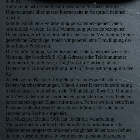
möglich.
Sofern eine betroffene Person besondere Services unseres
Unternehmens über unsere Internetseite in Anspruch nehmen
möchte,
könnte jedoch eine Verarbeitung personenbezogener Daten
erforderlich werden. Ist die Verarbeitung personenbezogener
Daten erforderlich und besteht für eine solche Verarbeitung keine
gesetzliche Grundlage, holen wir generell eine Einwilligung der
betroffenen Person ein.
Die Verarbeitung personenbezogener Daten, beispielsweise des
Namens, der Anschrift, E-Mail-Adresse oder Telefonnummer
einer betroffenen Person, erfolgt stets im Einklang mit der
Datenschutz-Grundverordnung und in Übereinstimmung mit den
für
die Metzgerei Becker GbR geltenden landesspezifischen
Datenschutzbestimmungen. Mittels dieser Datenschutzerklärung
möchte unser Unternehmen die Öffentlichkeit über Art, Umfang
und Zweck der von uns erhobenen, genutzten und verarbeiteten
personenbezogenen Daten informieren. Ferner werden betroffene
Personen mittels dieser Datenschutzerklärung über die ihnen
zustehenden Rechte aufgeklärt.
Die Metzgerei Becker GbR hat als für die Verarbeitung
Verantwortlicher zahlreiche technische und organisatorische
Maßnahmen umgesetzt, um einen möglichst lückenlosen Schutz
der über diese Internetseite verarbeiteten personenbezogenen