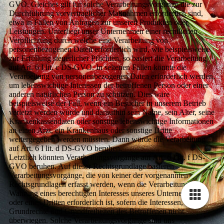
GVO. Gleiches gilt für solche Verarbeitungsvorgänge die zur
Durchführung vorvertraglicher Maßnahmen erforderlich sind,
etwa in Fällen von Anfragen zur unseren Produkten oder
Leistungen. Unterliegt unser Unternehmen einer rechtlichen
Verpflichtung durch welche eine Verarbeitung von
personenbezogenen Daten erforderlich wird, wie beispielsweise
zur Erfüllung steuerlicher Pflichten, so basiert die Verarbeitung
auf Art. 6 I lit. c DS-GVO. In seltenen Fällen könnte die
Verarbeitung von personenbezogenen Daten erforderlich werden,
um lebenswichtige Interessen der betroffenen Person oder einer
anderen natürlichen Person zu schützen. Dies wäre
beispielsweise der Fall, wenn ein Besucher in unserem Betrieb
verletzt werden würde und daraufhin sein Name, sein Alter, seine
Krankenkassendaten oder sonstige lebenswichtige Informationen
an einen Arzt, ein Krankenhaus oder sonstige Dritte
weitergegeben werden müssten. Dann würde die Verarbeitung
auf Art. 6 I lit. d DS-GVO beruhen.
Letztlich könnten Verarbeitungsvorgänge auf Art. 6 I lit. f DS-
GVO beruhen. Auf dieser Rechtsgrundlage basieren
Verarbeitungsvorgänge, die von keiner der vorgenannten
Rechtsgrundlagen erfasst werden, wenn die Verarbeitung zur
Wahrung eines berechtigten Interesses unseres Unternehmens
oder eines Dritten erforderlich ist, sofern die Interessen,
Grundrechte und Grundfreiheiten des Betroffenen nicht
überwiegen. Solche Verarbeitungsvorgänge sind uns