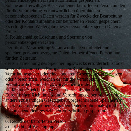
personenbezogenen Daten automatisch gespeichert.
Solche auf freiwilliger Basis von einer betroffenen Person an den
für die Verarbeitung Verantwortlichen übermittelten
personenbezogenen Daten werden für Zwecke der Bearbeitung
oder der Kontaktaufnahme zur betroffenen Person gespeichert.
Es erfolgt keine Weitergabe dieser personenbezogenen Daten an
Dritte.
5. Routinemäßige Löschung und Sperrung von
personenbezogenen Daten
Der für die Verarbeitung Verantwortliche verarbeitet und
speichert personenbezogene Daten der betroffenen Person nur
für den Zeitraum,
der zur Erreichung des Speicherungszwecks erforderlich ist oder
sofern dies durch den Europäischen Richtlinien- und
Verordnungsgeber oder einen anderen Gesetzgeber in Gesetzen
oder Vorschriften, welchen der für die Verarbeitung
Verantwortliche unterliegt, vorgesehen wurde.
Entfällt der Speicherungszweck oder läuft eine vom
Europäischen Richtlinien- und Verordnungsgeber oder einem
anderen zuständigen Gesetzgeber vorgeschriebene Speicherfrist
ab, werden die personenbezogenen Daten routinemäßig und
entsprechend den gesetzlichen Vorschriften gesperrt oder
gelöscht.
6. Rechte der betroffenen Person
a) Recht auf Bestätigung