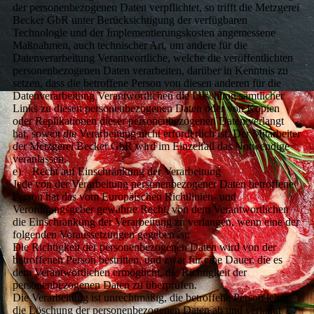
der personenbezogenen Daten verpflichtet, so trifft die Metzgerei
Becker GbR unter Berücksichtigung der verfügbaren
Technologie und der Implementierungskosten angemessene
Maßnahmen, auch technischer Art, um andere für die
Datenverarbeitung Verantwortliche, welche die veröffentlichten
personenbezogenen Daten verarbeiten, darüber in Kenntnis zu
setzen, dass die betroffene Person von diesen anderen für die
Datenverarbeitung Verantwortlichen die Löschung sämtlicher
Links zu diesen personenbezogenen Daten oder von Kopien
oder Replikationen dieser personenbezogenen Daten verlangt
hat, soweit die Verarbeitung nicht erforderlich ist. Der Mitarbeiter
der Metzgerei Becker GbR wird im Einzelfall das Notwendige
veranlassen.
e) Recht auf Einschränkung der Verarbeitung
Jede von der Verarbeitung personenbezogener Daten betroffene
Person hat das vom Europäischen Richtlinien- und
Verordnungsgeber gewährte Recht, von dem Verantwortlichen
die Einschränkung der Verarbeitung zu verlangen, wenn eine der
folgenden Voraussetzungen gegeben ist:
Die Richtigkeit der personenbezogenen Daten wird von der
betroffenen Person bestritten, und zwar für eine Dauer, die es
dem Verantwortlichen ermöglicht, die Richtigkeit der
personenbezogenen Daten zu überprüfen.
Die Verarbeitung ist unrechtmäßig, die betroffene Person lehnt
die Löschung der personenbezogenen Daten ab und verlangt