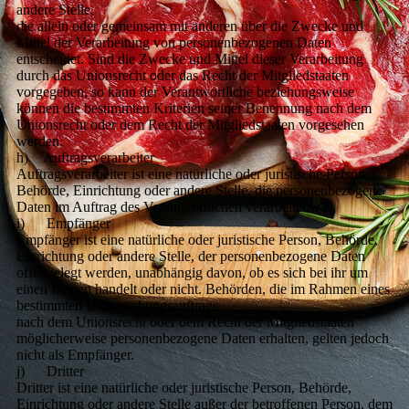
andere Stelle,
die allein oder gemeinsam mit anderen über die Zwecke und
Mittel der Verarbeitung von personenbezogenen Daten
entscheidet. Sind die Zwecke und Mittel dieser Verarbeitung
durch das Unionsrecht oder das Recht der Mitgliedstaaten
vorgegeben, so kann der Verantwortliche beziehungsweise
können die bestimmten Kriterien seiner Benennung nach dem
Unionsrecht oder dem Recht der Mitgliedstaaten vorgesehen
werden.
h) Auftragsverarbeiter
Auftragsverarbeiter ist eine natürliche oder juristische Person,
Behörde, Einrichtung oder andere Stelle, die personenbezogene
Daten im Auftrag des Verantwortlichen verarbeitet.
i) Empfänger
Empfänger ist eine natürliche oder juristische Person, Behörde,
Einrichtung oder andere Stelle, der personenbezogene Daten
offengelegt werden, unabhängig davon, ob es sich bei ihr um
einen Dritten handelt oder nicht. Behörden, die im Rahmen eines
bestimmten Untersuchungsauftrags
nach dem Unionsrecht oder dem Recht der Mitgliedstaaten
möglicherweise personenbezogene Daten erhalten, gelten jedoch
nicht als Empfänger.
j) Dritter
Dritter ist eine natürliche oder juristische Person, Behörde,
Einrichtung oder andere Stelle außer der betroffenen Person, dem